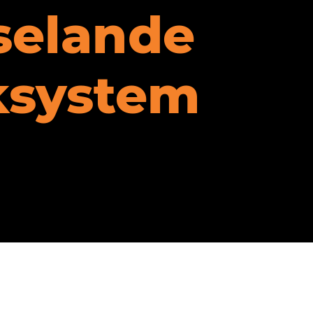
selande
ksystem