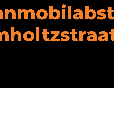
nmobilabste
mholtzstraa