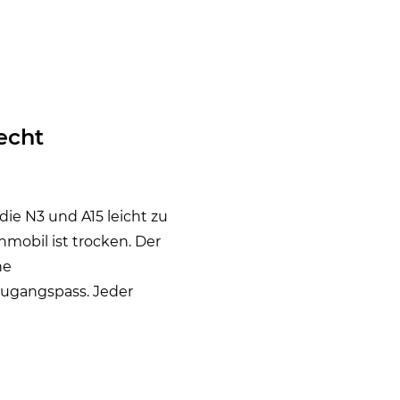
echt
die N3 und A15 leicht zu
nmobil ist trocken. Der
ne
Zugangspass. Jeder