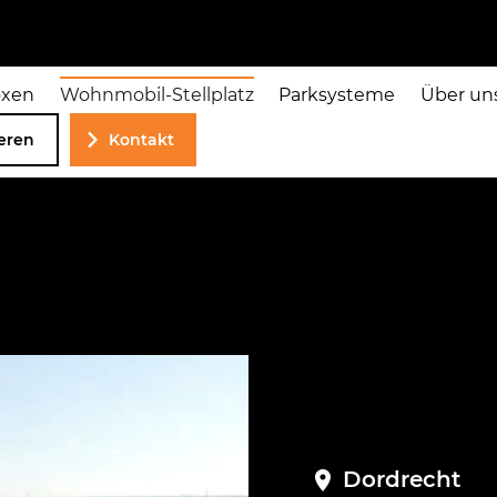
oxen
Wohnmobil-Stellplatz
Parksysteme
Über un
ieren
Kontakt
Dordrecht