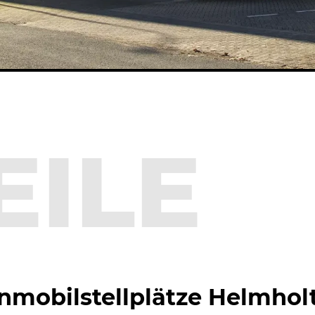
EILE
mobilstellplätze Helmholt