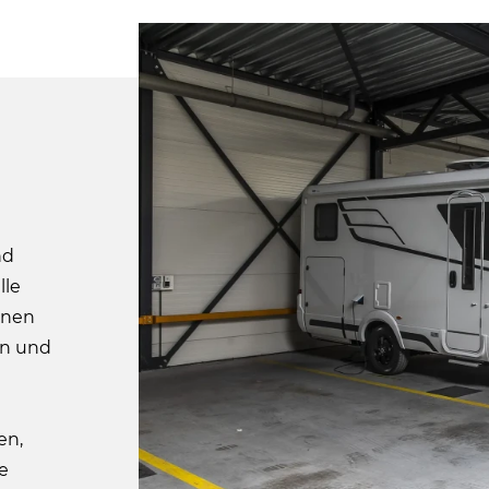
nd
lle
enen
en und
en,
e