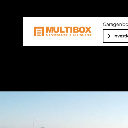
Garagenb
Invest