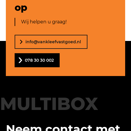
op
Wij helpen u graag!
info@vankleefvastgoed.nl
078 30 30 002
MULTIBOX
Neem contact met